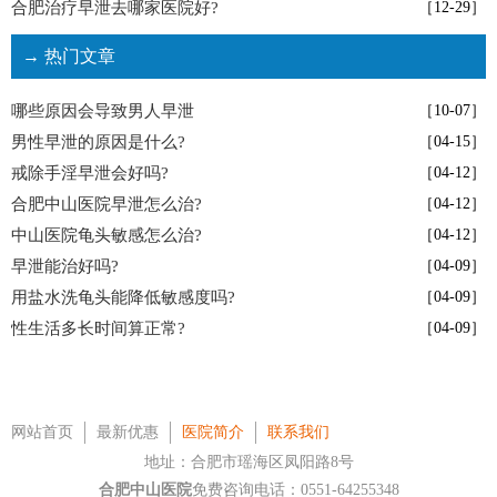
合肥治疗早泄去哪家医院好?
［12-29］
→ 热门文章
哪些原因会导致男人早泄
［10-07］
男性早泄的原因是什么?
［04-15］
戒除手淫早泄会好吗?
［04-12］
合肥中山医院早泄怎么治?
［04-12］
中山医院龟头敏感怎么治?
［04-12］
早泄能治好吗?
［04-09］
用盐水洗龟头能降低敏感度吗?
［04-09］
性生活多长时间算正常?
［04-09］
网站首页
最新优惠
医院简介
联系我们
地址：合肥市瑶海区凤阳路8号
合肥中山医院
免费咨询电话：0551-64255348