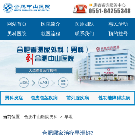
网站首页
医院简介
医师团队
惠民活动
男科医院
就医流程
联系我们
预约挂号
男科炎症
包皮包茎疾病
前列腺疾病
性功能障碍疾病
当前位置：
合肥中山医院男科
>
早泄
合肥哪家治疗早泄好?