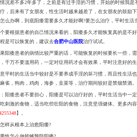
情况差不多2年多了，之前是有过手淫的习惯，开始的时候我是
疗，后来有了女朋友，性生活时越来越差了，在女朋友的鼓励下
怎么办啊，到底阳痿需要多久才能好啊?要怎么治疗，平时生活
个要根据患者的自己情况来看的，阳痿多久才能恢复真的是不好
程是可以恢复的，建议去
合肥中山医院
治疗试试。
果阳痿患者的病情比较严重的话，可能恢复的时候要长一些，需要
，千万不要滥用药，一定对症用药才会有效果，平时注意好的生
意平时的生活当中较好是不要养成手淫的坏习惯，而且性生活也
麻雀，狗肉，鸡肉，海参，韭菜等，治疗期间较好是禁烟禁酒。
：阳痿患者不要担心，阳痿是可以治疗好的，平时生活当中一定
吃刺激的食物，适当吃些壮阳的食物，注意坚强健体。更多内容
4255348
】。
怎样从根本上治愈阳痿?
男性怎么做能够预防阳痿?