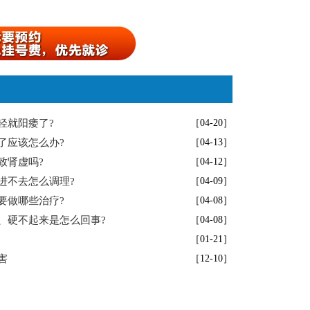
轻就阳痿了?
［04-20］
了应该怎么办?
［04-13］
致肾虚吗?
［04-12］
进不去怎么调理?
［04-09］
要做哪些治疗?
［04-08］
、硬不起来是怎么回事?
［04-08］
［01-21］
害
［12-10］