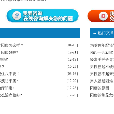
→ 热门文章
疗阳痿怎么样？
［01-15］
为啥你年纪轻
阳痿好吗?
［12-21］
勃起一会就软
院排名
［12-19］
经常手淫会导
些？
［10-25］
男性勃起不硬
记住八不要！
［03-16］
男性勃不起来
预防阳痿?
［12-29］
男人勃起困难
疗阳痿?
［12-28］
阳痿的原因
么治疗较好?
［12-26］
阳痿的常见危