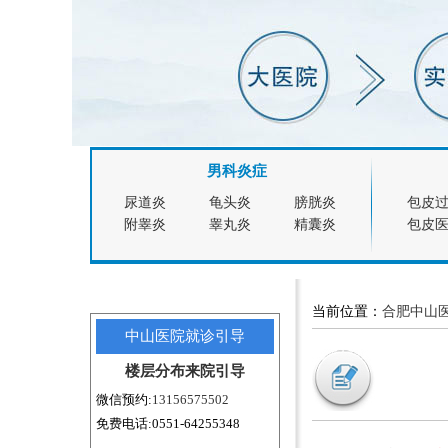
男科炎症
尿道炎
龟头炎
膀胱炎
包皮
附睾炎
睾丸炎
精囊炎
包皮
当前位置：
合肥中山
中山医院就诊引导
楼层分布
来院引导
微信预约:
13156575502
免费电话:0551-64255348