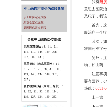
我有
阳痿
中山医院可享受的保险政策
意思去医院治
又犯了，我该
职工医保定点医院
新农合定点医院
首先，这
居民医保定点医院
般治疗一个疗
合肥中山医院公交路线
其次，如
凤阳路菜场站：
1、11、21、
准国药准字号
111、119、145、149、226、
517、902、139；
另外，注
三里街站（向北三百米）：
1、
物，如山药，
2、7、15、21、38、39、111、
注意事项
119、145、139、149、302、
517；
要有营养，少
合肥晚报社站（向南三百米）：
热线：
0551-6
1、12、21、50、111、114、
119、127、134、149、233；
上一篇：
下一篇：