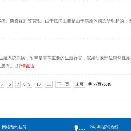
疼痛、阴囊红肿等表现。由于该病主要是由于病原体感染所引起的，
性生殖系统疾病，附睾是非常重要的生殖器官，假如阴囊部位突然性疼
.....
详情点击
5
6
7
8
9
10
11
下一页
末页
共
77
页
763
条
网络预约挂号
24小时咨询热线