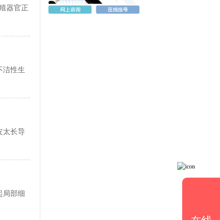
殖器官正
不洁性生
皮太长导
起局部细