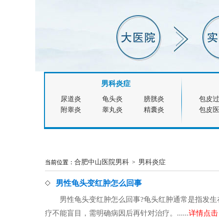
男科炎症
尿道炎
龟头炎
膀胱炎
包皮
附睾炎
睾丸炎
精囊炎
包皮
合肥中山医院男科
男科炎症
当前位置：
>
男性龟头变红肿怎么回事
男性龟头变红肿怎么回事?龟头红肿通常是指发
疗不能盲目，需明确病因后再针对治疗。......
详情点击