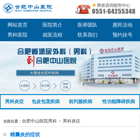
网站首页
医院简介
医师团队
惠民活动
男科医院
就医流程
联系我们
预约挂号
男科炎症
包皮包茎疾病
前列腺疾病
性功能障碍疾病
合肥中山医院男科
男科炎症
当前位置：
>
精囊炎的症状