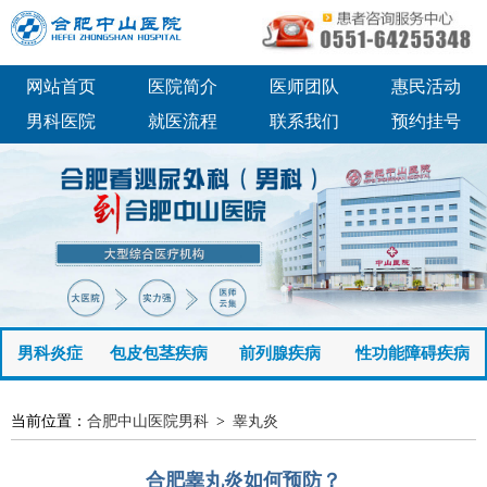
网站首页
医院简介
医师团队
惠民活动
男科医院
就医流程
联系我们
预约挂号
男科炎症
包皮包茎疾病
前列腺疾病
性功能障碍疾病
当前位置：
合肥中山医院男科
>
睾丸炎
合肥睾丸炎如何预防？