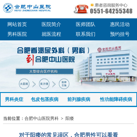
网站首页
医院简介
医师团队
惠民活动
男科医院
就医流程
联系我们
预约挂号
男科炎症
包皮包茎疾病
前列腺疾病
性功能障碍疾病
当前位置：
合肥中山医院男科
>
阳痿
对于阳痿的常见误区，合肥男性可以看看