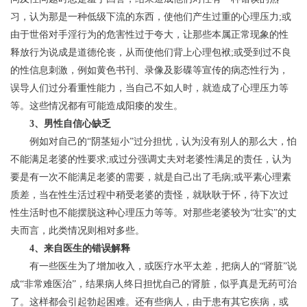
习，认为那是一种低级下流的东西，使他们产生过重的心理压力;或
由于世俗对手淫行为的危害性过于夸大，让那些本属正常现象的性
释放行为说成是道德伦丧，从而使他们背上心理包袱;或受到过不良
的性信息刺激，例如黄色书刊、录像及影碟等宣传的病态性行为，
误导人们过分看重性能力，当自己不如人时，就造成了心理压力等
等。这些情况都有可能造成阳痿的发生。
3、男性自信心缺乏
例如对自己的“阴茎短小”过分担忧，认为没有别人的那么大，怕
不能满足老婆的性要求;或过分强调丈夫对老婆性满足的责任，认为
要是有一次不能满足老婆的需要，就是自己出了毛病;或平素心理素
质差，当在性生活过程中稍受老婆的责怪，就耿耿于怀，待下次过
性生活时也不能摆脱这种心理压力等等。对那些老婆较为“壮实”的丈
夫而言，此类情况则相对多些。
4、来自医生的错误解释
有一些医生为了增加收入，或医疗水平太差，把病人的“肾脏”说
成“非常难医治”，结果病人终日担忧自己的肾脏，似乎真是无药可治
了。这样都会引起勃起困难。还有些病人，由于患有其它疾病，或