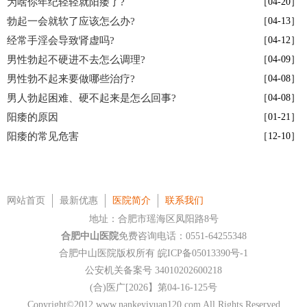
为啥你年纪轻轻就阳痿了?
［04-20］
勃起一会就软了应该怎么办?
［04-13］
经常手淫会导致肾虚吗?
［04-12］
男性勃起不硬进不去怎么调理?
［04-09］
男性勃不起来要做哪些治疗?
［04-08］
男人勃起困难、硬不起来是怎么回事?
［04-08］
阳痿的原因
［01-21］
阳痿的常见危害
［12-10］
网站首页
最新优惠
医院简介
联系我们
地址：合肥市瑶海区凤阳路8号
合肥中山医院
免费咨询电话：0551-64255348
合肥中山医院版权所有
皖ICP备05013390号-1
公安机关备案号 34010202600218
(合)医广[2026】第04-16-125号
Copyright©2012 www.nankeyiyuan120.com All Rights Reserved