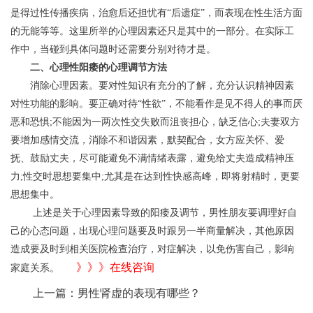
是得过性传播疾病，治愈后还担忧有“后遗症”，而表现在性生活方面
的无能等等。这里所举的心理因素还只是其中的一部分。在实际工
作中，当碰到具体问题时还需要分别对待才是。
二、心理性阳痿的心理调节方法
消除心理因素。要对性知识有充分的了解，充分认识精神因素
对性功能的影响。要正确对待“性欲”，不能看作是见不得人的事而厌
恶和恐惧;不能因为一两次性交失败而沮丧担心，缺乏信心;夫妻双方
要增加感情交流，消除不和谐因素，默契配合，女方应关怀、爱
抚、鼓励丈夫，尽可能避免不满情绪表露，避免给丈夫造成精神压
力;性交时思想要集中;尤其是在达到性快感高峰，即将射精时，更要
思想集中。
上述是关于心理因素导致的阳痿及调节，男性朋友要调理好自
己的心态问题，出现心理问题要及时跟另一半商量解决，其他原因
造成要及时到相关医院检查治疗，对症解决，以免伤害自己，影响
》》》在线咨询
家庭关系。
上一篇：
男性肾虚的表现有哪些？