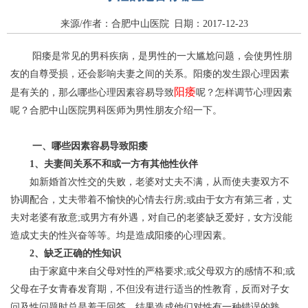
来源/作者：合肥中山医院 日期：2017-12-23
阳痿是常见的男科疾病，是男性的一大尴尬问题，会使男性朋
友的自尊受损，还会影响夫妻之间的关系。阳痿的发生跟心理因素
阳痿
是有关的，那么哪些心理因素容易导致
呢？怎样调节心理因素
呢？合肥中山医院男科医师为男性朋友介绍一下。
一、哪些因素容易导致阳痿
1、夫妻间关系不和或一方有其他性伙伴
如新婚首次性交的失败，老婆对丈夫不满，从而使夫妻双方不
协调配合，丈夫带着不愉快的心情去行房;或由于女方有第三者，丈
夫对老婆有敌意;或男方有外遇，对自己的老婆缺乏爱好，女方没能
造成丈夫的性兴奋等等。均是造成阳痿的心理因素。
2、缺乏正确的性知识
由于家庭中来自父母对性的严格要求;或父母双方的感情不和;或
父母在子女青春发育期，不但没有进行适当的性教育，反而对子女
问及性问题时总是羞于回答，结果造成他们对性有一种错误的熟