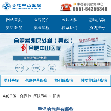
网站首页
医院简介
医师团队
惠民活动
男科医院
就医流程
联系我们
预约挂号
男科炎症
包皮包茎疾病
前列腺疾病
性功能障碍疾病
当前位置：
合肥中山医院男科
>
阳痿
手淫的危害有哪些