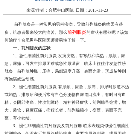
来源/作者：合肥中山医院 日期：2015-11-23
前列腺炎是一种常见的男科疾病，导致前列腺炎的病因有很
前列腺炎
多，给患者带来较大的痛苦。那么
的症状有哪些呢？该如
何治疗？合肥男科医院医师带男性了解一下。
一、前列腺炎的症状
1、急性细菌性前列腺炎 发病突然，有寒战和高热，尿频，尿
急，尿痛，可发生排尿困难或急性尿潴留，临床上往往伴发急性膀
胱炎，前列腺肿胀，压痛，局部温度升高，表面光滑，形成脓肿则
有饱满或波动感。
2、慢性细菌性前列腺炎 有尿频，尿急，尿痛，排尿时尿道不适
或灼热，排尿后和便后常有白色分泌物自尿道口流出，有时可有血
精，会阴部疼痛，性功能障碍，精神神经症状，前列腺呈饱满，增
大，质软，轻度压痛，病程长者，前列腺缩小，变硬，表面不完
整，有小硬结。
3、慢性非细菌性前列腺炎及前列腺痛 临床表现类似慢性细菌性
前列腺炎，但没有反复尿路感染病史，主要为尿路刺激，排尿困难