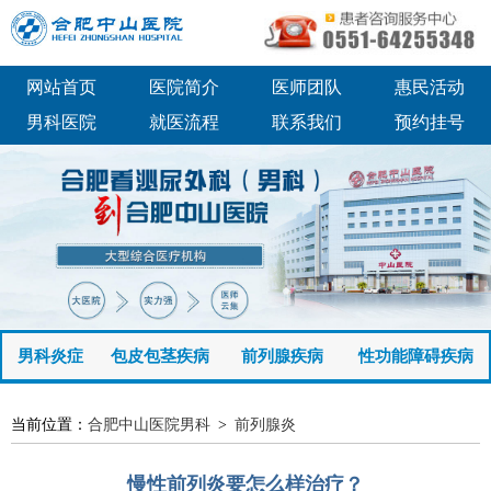
网站首页
医院简介
医师团队
惠民活动
男科医院
就医流程
联系我们
预约挂号
男科炎症
包皮包茎疾病
前列腺疾病
性功能障碍疾病
当前位置：
合肥中山医院男科
>
前列腺炎
慢性前列炎要怎么样治疗？