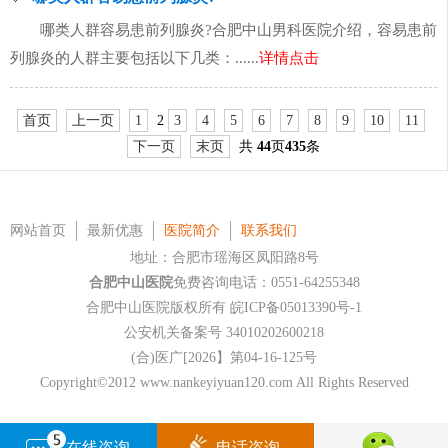
哪类人群容易患前列腺炎?合肥中山男科医院介绍，容易患前
列腺炎的人群主要包括以下几类：......
详情点击
首页
上一页
1
2
3
4
5
6
7
8
9
10
11
下一页
末页
共
44
页
435
条
网站首页
最新优惠
医院简介
联系我们
地址：合肥市瑶海区凤阳路8号
合肥中山医院
免费咨询电话：0551-64255348
合肥中山医院版权所有
皖ICP备05013390号-1
公安机关备案号 34010202600218
(合)医广[2026】第04-16-125号
Copyright©2012 www.nankeyiyuan120.com All Rights Reserved
在线咨询
电话咨询