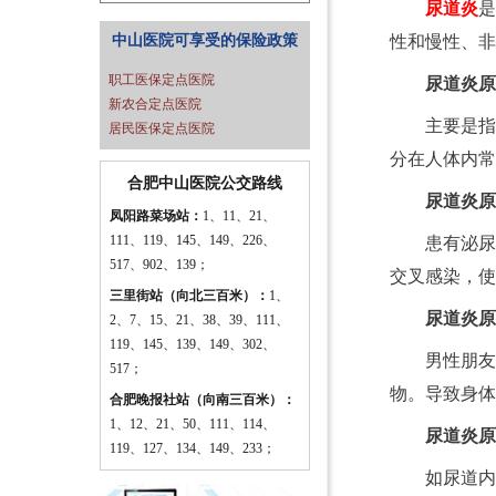
尿道炎
是
中山医院可享受的保险政策
性和慢性、非
职工医保定点医院
尿道炎原
新农合定点医院
主要是指
居民医保定点医院
分在人体内常
合肥中山医院公交路线
尿道炎原
凤阳路菜场站：
1、11、21、
111、119、145、149、226、
患有泌尿
517、902、139；
交叉感染，使
三里街站（向北三百米）：
1、
尿道炎原
2、7、15、21、38、39、111、
119、145、139、149、302、
男性朋友
517；
物。导致身体
合肥晚报社站（向南三百米）：
1、12、21、50、111、114、
尿道炎原
119、127、134、149、233；
如尿道内