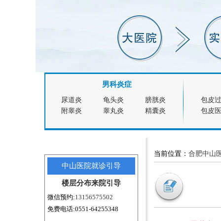
男科炎症
尿道炎
龟头炎
膀胱炎
包皮
附睾炎
睾丸炎
精囊炎
包皮
当前位置：
合肥中山
中山医院就诊引导
楼层分布
来院引导
微信预约:
13156575502
免费电话:0551-64255348