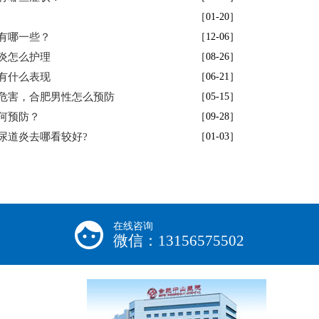
［01-20］
有哪一些？
［12-06］
炎怎么护理
［08-26］
有什么表现
［06-21］
危害，合肥男性怎么预防
［05-15］
何预防？
［09-28］
尿道炎去哪看较好?
［01-03］
在线咨询
微信：13156575502