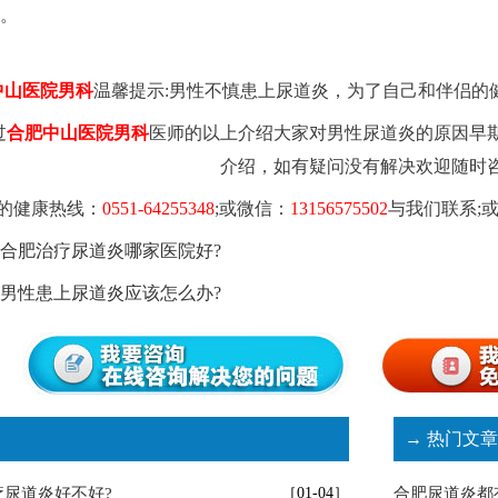
。
中山医院男科
温馨提示:男性不慎患上尿道炎，为了自己和伴侣的
过
合肥中山医院男科
医师的以上介绍大家对男性尿道炎的原因早
介绍，如有疑问没有解决欢迎随时
的健康热线：
0551-64255348
;或微信：
13156575502
与我们联系;
合肥治疗尿道炎哪家医院好?
男性患上尿道炎应该怎么办?
→ 热门文章
尿道炎好不好?
［01-04］
合肥尿道炎都