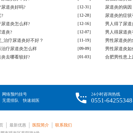
尿道炎好吗?
［12-31］
尿道炎的病因
?
［12-28］
尿道炎的症状
尿道炎怎么样?
［12-16］
男人得了尿道
道炎?
［12-07］
男人得尿道炎
院_治疗尿道炎好不好？
［11-19］
男性尿道炎的
科治疗尿道炎怎么样
［09-09］
男性尿道炎如
炎去哪看较好?
［01-03］
合肥男性患上
网络预约挂号
24小时咨询热线
0551-64255348
无需排队 快速就医
页
最新优惠
医院简介
联系我们