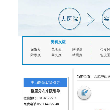
男科炎症
尿道炎
龟头炎
膀胱炎
包皮
附睾炎
睾丸炎
精囊炎
包皮
当前位置：
合肥中山
中山医院就诊引导
楼层分布
来院引导
微信预约:
13156575502
免费电话:0551-64255348