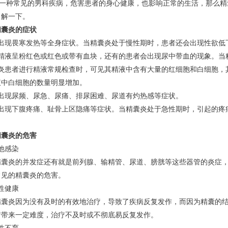
一种常见的男科疾病，危害患者的身心健康，也影响正常的生活，那么精
了解一下。
囊炎的症状
现畏寒发热等全身症状。当精囊炎处于慢性期时，患者还会出现性欲低
液呈粉红色或红色或带有血块，还有的患者会出现尿中带血的现象。当
患者进行精液常规检查时，可见其精液中含有大量的红细胞和白细胞，其
液中白细胞的数量明显增加。
现尿频、尿急、尿痛、排尿困难、尿道有灼热感等症状。
现下腹疼痛、耻骨上区隐痛等症状。当精囊炎处于急性期时，引起的疼
囊炎的危害
他感染
炎的并发症还有就是前列腺、输精管、尿道、膀胱等这些器管的炎症，
常见的精囊炎的危害。
性健康
炎因为没有及时的有效地治疗，导致了疾病反复发作，而因为精囊的结
疗带来一定难度，治疗不及时或不彻底易反复发作。