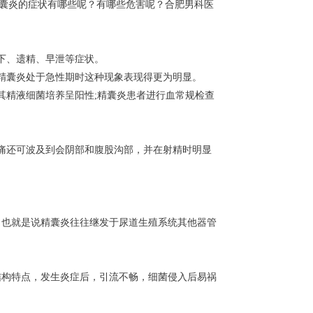
囊炎的症状有哪些呢？有哪些危害呢？合肥男科医
下、遗精、早泄等症状。
精囊炎处于急性期时这种现象表现得更为明显。
精液细菌培养呈阳性;精囊炎患者进行血常规检查
痛还可波及到会阴部和腹股沟部，并在射精时明显
也就是说精囊炎往往继发于尿道生殖系统其他器管
构特点，发生炎症后，引流不畅，细菌侵入后易祸