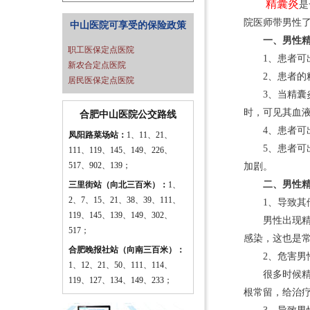
精囊炎
是
院医师带男性
中山医院可享受的保险政策
一、男性精
职工医保定点医院
1、患者可出
新农合定点医院
2、患者的精
居民医保定点医院
3、当精囊炎
时，可见其血
合肥中山医院公交路线
4、患者可出
凤阳路菜场站：
1、11、21、
5、患者可出
111、119、145、149、226、
517、902、139；
加剧。
二、男性精
三里街站（向北三百米）：
1、
2、7、15、21、38、39、111、
1、导致其
119、145、139、149、302、
男性出现精囊
517；
感染，这也是
合肥晚报社站（向南三百米）：
2、危害男
1、12、21、50、111、114、
很多时候精囊
119、127、134、149、233；
根常留，给治