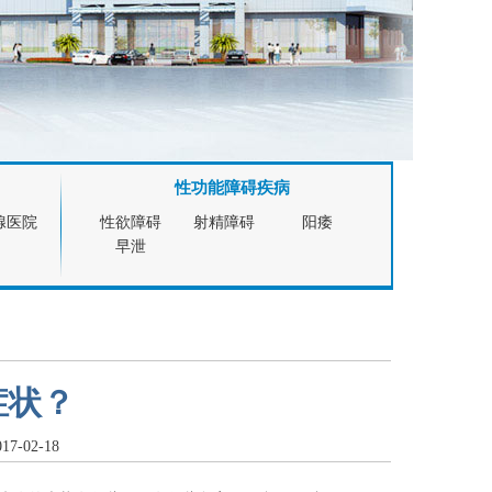
性功能障碍疾病
腺医院
性欲障碍
射精障碍
阳痿
早泄
症状？
-02-18