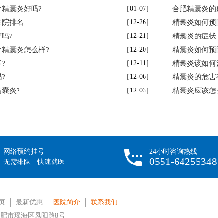
精囊炎好吗?
［01-07］
合肥精囊炎的
医院排名
［12-26］
精囊炎如何预
吗?
［12-21］
精囊炎的症状
精囊炎怎么样?
［12-20］
精囊炎如何预
?
［12-11］
精囊炎该如何
?
［12-06］
精囊炎的危害
囊炎?
［12-03］
精囊炎应该怎
网络预约挂号
24小时咨询热线
0551-64255348
无需排队 快速就医
页
最新优惠
医院简介
联系我们
肥市瑶海区凤阳路8号