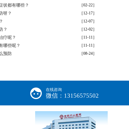
症状都有哪些？
［02-22］
防呀？
［12-17］
？
［12-07］
防？
［12-02］
治疗呢？
［11-11］
有哪些呢？
［11-11］
么预防
［08-24］
在线咨询
微信：13156575502