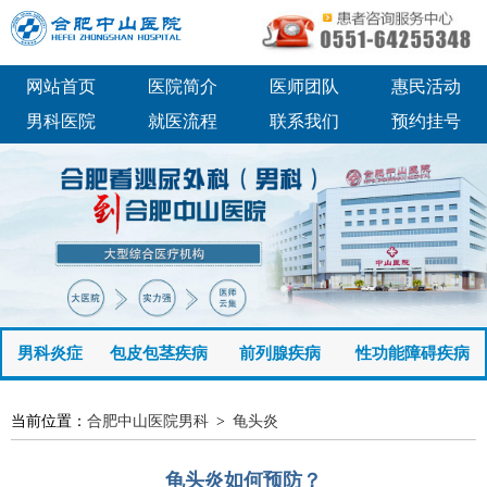
网站首页
医院简介
医师团队
惠民活动
男科医院
就医流程
联系我们
预约挂号
男科炎症
包皮包茎疾病
前列腺疾病
性功能障碍疾病
当前位置：
合肥中山医院男科
>
龟头炎
龟头炎如何预防？