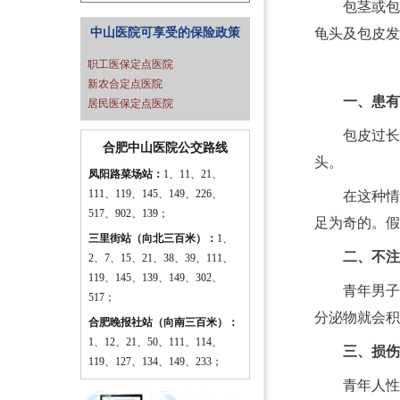
包茎或包
中山医院可享受的保险政策
龟头及包皮发
职工医保定点医院
新农合定点医院
一、患有
居民医保定点医院
包皮过长
合肥中山医院公交路线
头。
凤阳路菜场站：
1、11、21、
111、119、145、149、226、
在这种情
517、902、139；
足为奇的。假
三里街站（向北三百米）：
1、
二、不注
2、7、15、21、38、39、111、
119、145、139、149、302、
青年男子
517；
分泌物就会积
合肥晚报社站（向南三百米）：
1、12、21、50、111、114、
三、损伤
119、127、134、149、233；
青年人性