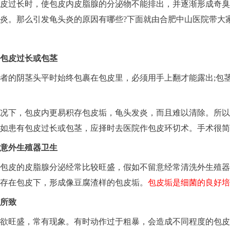
皮过长时，使包皮内皮脂腺的分泌物不能排出，并逐渐形成奇臭
炎。那么引发龟头炎的原因有哪些?下面就由合肥中山医院带大家
包皮过长或包茎
者的阴茎头平时始终包裹在包皮里，必须用手上翻才能露出;包
况下，包皮内更易积存包皮垢，龟头发炎，而且难以清除。所以
如患有包皮过长或包茎，应择时去医院作包皮环切术。手术很简
意外生殖器卫生
包皮的皮脂腺分泌经常比较旺盛，假如不留意经常清洗外生殖器
存在包皮下，形成像豆腐渣样的包皮垢。
包皮垢是细菌的良好培
所致
欲旺盛，常有现象。有时动作过于粗暴，会造成不同程度的包皮