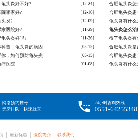
龟头炎好不好?
［12-24］
合肥龟头炎怎
院哪家好?
［12-16］
合肥龟头炎患
头炎?
［12-09］
龟头炎有什么
家医院好?
［11-29］
龟头炎怎么治
龟头炎好吗?
［11-26］
得了龟头炎有
你科普，龟头炎的病因
［05-15］
合肥龟头炎是
诉你，如何预防龟头炎
［05-15］
合肥龟头炎患
治疗医院
［01-08］
龟头炎有什么
网络预约挂号
24小时咨询热线
0551-64255348
无需排队 快速就医
页
最新优惠
医院简介
联系我们