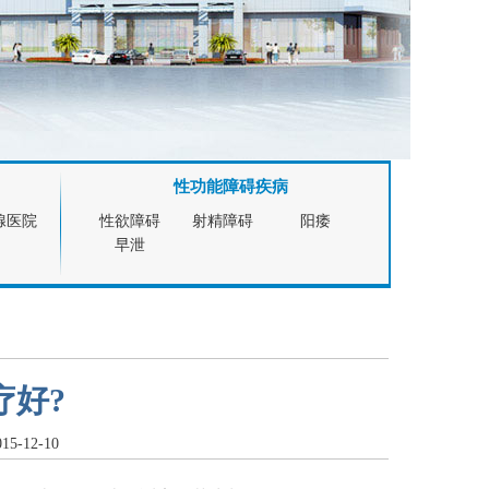
性功能障碍疾病
腺医院
性欲障碍
射精障碍
阳痿
早泄
疗好?
-12-10