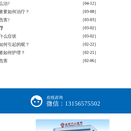
么治?
［04-12］
者要如何治疗？
［03-08］
危害?
［03-03］
疗
［03-02］
什么症状
［03-02］
如何引起的呢？
［02-22］
者如何护理？
［02-21］
危害
［02-06］
在线咨询
微信：13156575502