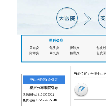
男科炎症
尿道炎
龟头炎
膀胱炎
包皮
附睾炎
睾丸炎
精囊炎
包皮
当前位置：
合肥中山
中山医院就诊引导
楼层分布
来院引导
微信预约:
13156575502
免费电话:0551-64255348