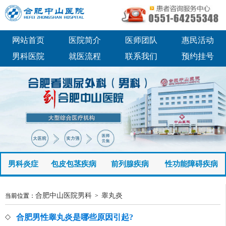
网站首页
医院简介
医师团队
惠民活动
男科医院
就医流程
联系我们
预约挂号
男科炎症
包皮包茎疾病
前列腺疾病
性功能障碍疾病
合肥中山医院男科
睾丸炎
当前位置：
>
合肥男性睾丸炎是哪些原因引起?