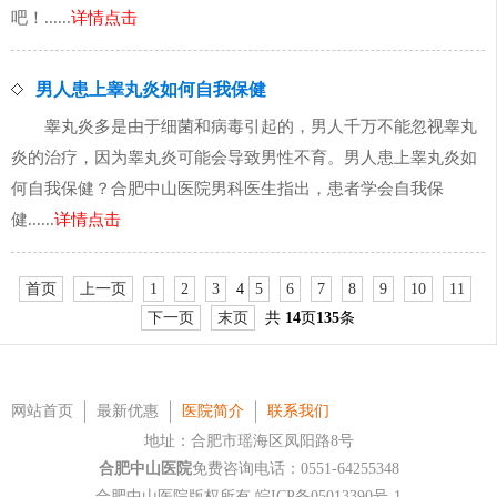
吧！......
详情点击
男人患上睾丸炎如何自我保健
睾丸炎多是由于细菌和病毒引起的，男人千万不能忽视睾丸
炎的治疗，因为睾丸炎可能会导致男性不育。男人患上睾丸炎如
何自我保健？合肥中山医院男科医生指出，患者学会自我保
健......
详情点击
首页
上一页
1
2
3
4
5
6
7
8
9
10
11
下一页
末页
共
14
页
135
条
网站首页
最新优惠
医院简介
联系我们
地址：合肥市瑶海区凤阳路8号
合肥中山医院
免费咨询电话：0551-64255348
合肥中山医院版权所有
皖ICP备05013390号-1