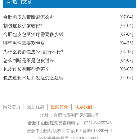
→ 热门文章
合肥包皮系带断裂怎么办
［07-04］
割包皮多少岁较好?
［07-04］
合肥包皮包茎治疗需要多少钱
［07-04］
哪些男性需要割包皮
［04-23］
为什么要割包皮?不割行不行?
［04-13］
怎么判断是不是包皮过长
［04-07］
包皮过长有哪些危害？
［03-05］
包皮过长术后并发症怎么处理
［02-07］
网站首页
最新优惠
医院简介
联系我们
地址：合肥市瑶海区凤阳路8号
合肥中山医院
免费咨询电话：0551-64255348
合肥中山医院版权所有
皖ICP备05013390号-1
公安机关备案号 34010202600218