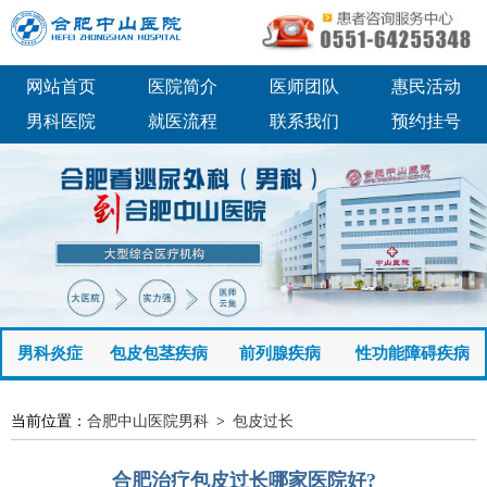
网站首页
医院简介
医师团队
惠民活动
男科医院
就医流程
联系我们
预约挂号
男科炎症
包皮包茎疾病
前列腺疾病
性功能障碍疾病
当前位置：
合肥中山医院男科
>
包皮过长
合肥治疗包皮过长哪家医院好?