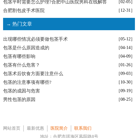
包茎平时需要怎么护理?合肥中山医院男科在线解答
［02-05］
合肥割包皮手术医院
［12-31］
→ 热门文章
出现哪些情况必须要做包茎手术
［05-12］
包茎是什么原因造成的
［04-14］
包茎有哪些影响
［04-09］
包茎有什么危害？
［01-26］
包茎术后饮食方面要注意什么
［09-03］
包茎的注意事项有哪些?
［10-30］
包茎的成因与危害
［09-19］
男性包茎的原因
［08-25］
网站首页
最新优惠
医院简介
联系我们
地址：合肥市瑶海区凤阳路8号