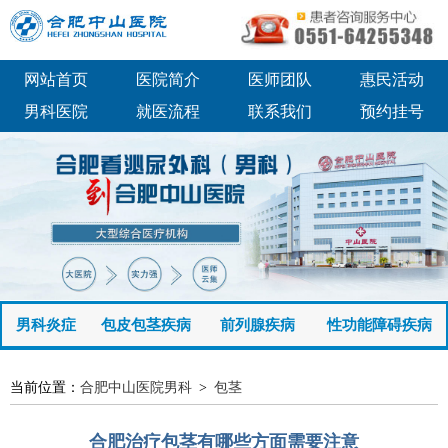
网站首页
医院简介
医师团队
惠民活动
男科医院
就医流程
联系我们
预约挂号
男科炎症
包皮包茎疾病
前列腺疾病
性功能障碍疾病
当前位置：
合肥中山医院男科
>
包茎
合肥治疗包茎有哪些方面需要注意