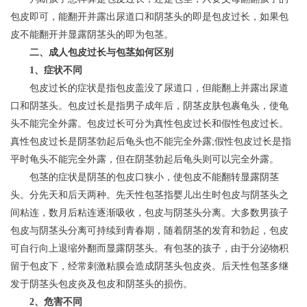
包皮即可，能翻开并露出尿道口和阴茎头的即是包皮过长，如果包
皮不能翻开并显露阴茎头的即为包茎。
二、成人包皮过长与包茎如何区别
1、症状不同
包皮过长的症状是指包皮盖没了尿道口，但能翻上并露出尿道
口和阴茎头。包皮过长是指男子成年后，阴茎皮肤包裹龟头，使龟
头不能完全外露。包皮过长可分为真性包皮过长和假性包皮过长。
真性包皮过长是阴茎勃起后龟头也不能完全外露;假性包皮过长是指
平时龟头不能完全外露，但在阴茎勃起后龟头则可以完全外露。
包茎的症状是阴茎的包皮口狭小，使包皮不能翻转显露阴茎
头。分先天和后天两种。先天性包茎指婴儿出生时包皮与阴茎头之
间粘连，数月后粘连逐渐吸收，包皮与阴茎头分离。大多数男孩子
包皮与阴茎头分离可持续到青春期，随着阴茎的发育和勃起，包皮
可自行向上退缩外翻而显露阴茎头。有包茎的孩子，由于分泌物积
留于包皮下，经常刺激粘膜会造成阴茎头包皮炎。后天性包茎多继
发于阴茎头包皮炎及包皮和阴茎头的损伤。
2、危害不同