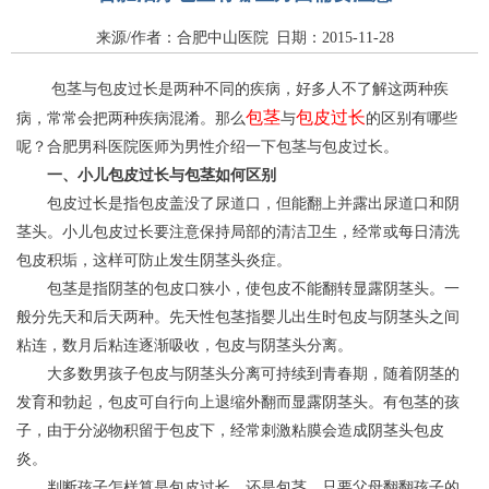
来源/作者：合肥中山医院 日期：2015-11-28
包茎与包皮过长是两种不同的疾病，好多人不了解这两种疾
包茎
包皮过长
病，常常会把两种疾病混淆。那么
与
的区别有哪些
呢？合肥男科医院医师为男性介绍一下包茎与包皮过长。
一、小儿包皮过长与包茎如何区别
包皮过长是指包皮盖没了尿道口，但能翻上并露出尿道口和阴
茎头。小儿包皮过长要注意保持局部的清洁卫生，经常或每日清洗
包皮积垢，这样可防止发生阴茎头炎症。
包茎是指阴茎的包皮口狭小，使包皮不能翻转显露阴茎头。一
般分先天和后天两种。先天性包茎指婴儿出生时包皮与阴茎头之间
粘连，数月后粘连逐渐吸收，包皮与阴茎头分离。
大多数男孩子包皮与阴茎头分离可持续到青春期，随着阴茎的
发育和勃起，包皮可自行向上退缩外翻而显露阴茎头。有包茎的孩
子，由于分泌物积留于包皮下，经常刺激粘膜会造成阴茎头包皮
炎。
判断孩子怎样算是包皮过长，还是包茎，只要父母翻翻孩子的