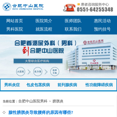
网站首页
医院简介
医师团队
惠民活动
男科医院
就医流程
联系我们
预约挂号
男科炎症
包皮包茎疾病
前列腺疾病
性功能障碍疾病
合肥中山医院男科
膀胱炎
当前位置：
>
腺性膀胱炎导致腰疼的原因有哪些?