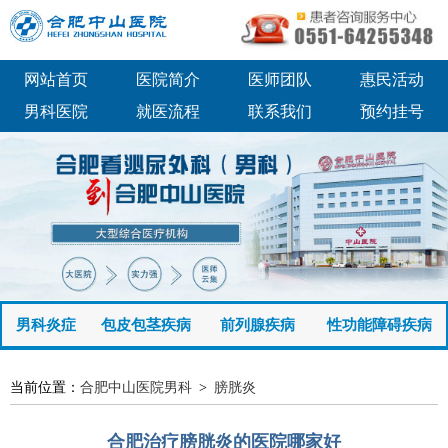
网站首页
医院简介
医师团队
惠民活动
男科医院
就医流程
联系我们
预约挂号
男科炎症
包皮包茎疾病
前列腺疾病
性功能障碍疾病
当前位置：
合肥中山医院男科
>
膀胱炎
合肥治疗膀胱炎的医院哪家好